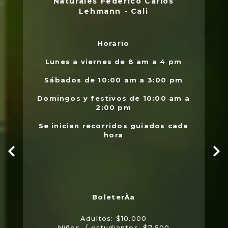
Naturales Federico Carlos
Lehmann - Cali
Horario
L
.
Lunes a viernes de 8 am a 4 pm
l
Sábados de 10:00 am a 3:00 pm
Domingos y festivos de 10:00 am a
2:00 pm
Se inician recorridos guiados cada
hora
Adultos: $10.000
Niños / estudiantes: $7.500