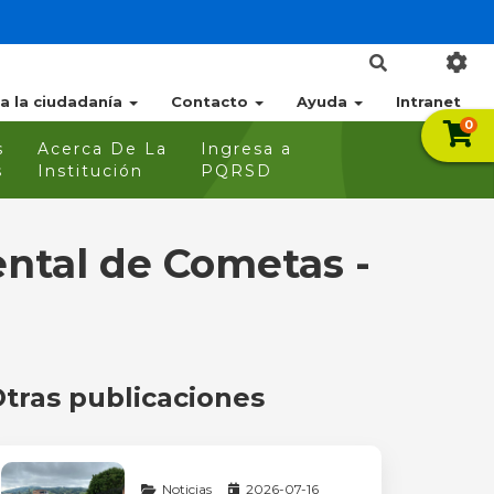
 a la ciudadanía
Contacto
Ayuda
Intranet
0
s
Acerca De La
Ingresa a
s
Institución
PQRSD
ental de Cometas -
tras publicaciones
Noticias
2026-07-16