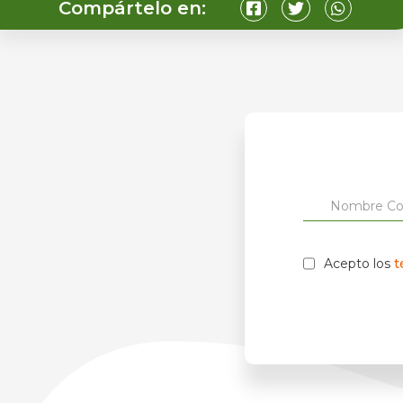
Compártelo en:
Acepto los
t