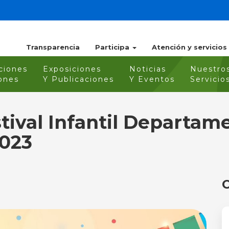
Transparencia
Participa
Atención y servicios
ciones
Exposiciones
Noticias
Nuestro
ones
Y Publicaciones
Y Eventos
Servicio
tival Infantil Departam
2023
O